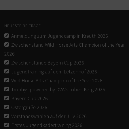
KURSE
JUGEND
NEUESTE BEITRÄGE
BREITENSPORT
Anmeldung zum Jugendcamp in Kreuth 2026
Zwischenstand Wild Horse Arts Champion of the Year
WEITERE
2026
KONTAKT
Zwischenstände Bayern Cup 2026
IMPRESSUM
Jugendtraining auf dem Letzenhof 2026
Wild Horse Arts Champion of the Year 2026
DATENSCHUTZ
Trophys powered by DVAG Tobias Karg 2026
DOWNLOAD
Bayern Cup 2026
AUSSCHREIBUNGEN/ERGEBNISSE TURNIERE-EWU-
Ostergrüße 2026
BAYERN
Vorstandswahlen auf der JHV 2026
DOWNLOAD-EWU-BAYERN
Erstes Jugendkadertraining 2026