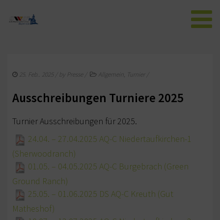
AKTUELLES
25. Feb.. 2025
/ by
Presse
/
Allgemein
,
Turnier
/
NEWS AUS BAYERN
Ausschreibungen Turniere 2025
WESTERNREITER ONLINE
Turnier Ausschreibungen für 2025.
EWU
24.04. – 27.04.2025 AQ-C Niedertaufkirchen-1
VORSTAND BAYERN
(Sherwoodranch)
SPONSOREN DER EWU-BAYERN
01.05. – 04.05.2025 AQ-C Burgebrach (Green
Ground Ranch)
WESTERNREITEN
25.05. – 01.06.2025 DS AQ-C Kreuth (Gut
MITGLIED WERDEN
Matheshof)