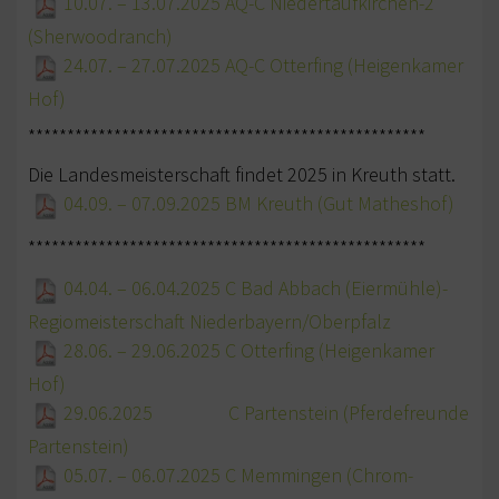
10.07. – 13.07.2025 AQ-C Niedertaufkirchen-2
SATZUNG/RECHTSORDNUNG DER EWU
(Sherwoodranch)
DEUTSCHLAND
24.07. – 27.07.2025 AQ-C Otterfing (Heigenkamer
TURNIERSPORT
Hof)
JUNGPFERDEPROGRAMM
***************************************************
TRAINER
Die Landesmeisterschaft findet 2025 in Kreuth statt.
04.09. – 07.09.2025 BM Kreuth (Gut Matheshof)
TURNIERFACHLEUTE
***************************************************
TURNIERTERMINE
04.04. – 06.04.2025 C Bad Abbach (Eiermühle)-
JUGEND
Regiomeisterschaft Niederbayern/Oberpfalz
28.06. – 29.06.2025 C Otterfing (Heigenkamer
KIDS CLUB
Hof)
JUGEND TERMINE
29.06.2025 C Partenstein (Pferdefreunde
Partenstein)
FREIZEIT
05.07. – 06.07.2025 C Memmingen (Chrom-
BREITENSPORT TERMINE