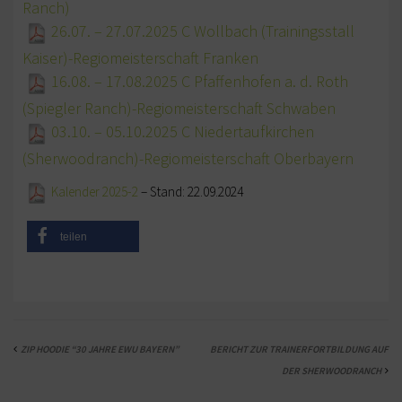
Ranch)
26.07. – 27.07.2025 C Wollbach (Trainingsstall
KURS TERMINE
Kaiser)-Regiomeisterschaft Franken
WEITERE TERMINE
16.08. – 17.08.2025 C Pfaffenhofen a. d. Roth
AUSBILDUNG
(Spiegler Ranch)-Regiomeisterschaft Schwaben
03.10. – 05.10.2025 C Niedertaufkirchen
WESTERN-REITABZEICHEN
(Sherwoodranch)-Regiomeisterschaft Oberbayern
TRAINERAUSBILDUNG
Kalender 2025-2
– Stand: 22.09.2024
AUSBILDUNG TURNIERFACHLEUTE
teilen
APO AUSBILDUNG TERMINE
KURS TERMINE
TERMINE
ZIP HOODIE “30 JAHRE EWU BAYERN”
BERICHT ZUR TRAINERFORTBILDUNG AUF
TURNIERE
DER SHERWOODRANCH
APO AUSBILDUNG