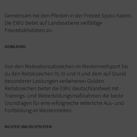
SATZUNG/RECHTSORDNUNG DER EWU
DEUTSCHLAND
Gemeinsam mit den Pferden in der Freizeit Spass haben.
TURNIERSPORT
Die EWU bietet auf Landesebene vielfältige
Freizeitaktivitäten an.
JUNGPFERDEPROGRAMM
AUSBILDUNG
TRAINER
TURNIERFACHLEUTE
Von den Motivationsabzeichen im Westernreitsport bis
TURNIERTERMINE
zu den Reitabzeichen IV, III und II und dem auf Grund
besonderer Leistungen verliehenen Golden
JUGEND
Reitabzeichen bietet die EWU deutschlandweit mit
Trainings- und Weiterbildungsmaßnahmen die beste
KIDS CLUB
Grundlagen für eine erfolgreiche reiterliche Aus- und
Fortbildung im Westernreiten.
JUGEND TERMINE
FREIZEIT
RICHTER UND RICHTSYSTEM
BREITENSPORT TERMINE