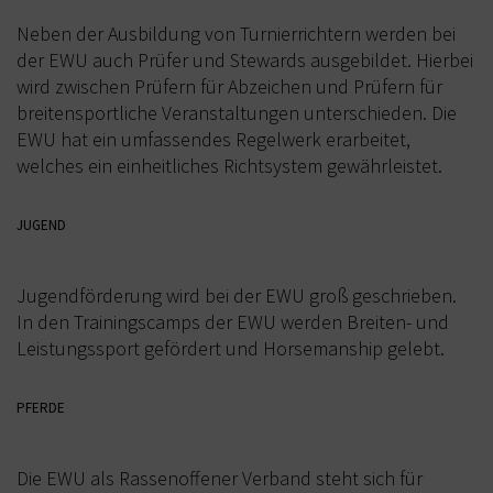
Neben der Ausbildung von Turnierrichtern werden bei
KURS TERMINE
der EWU auch Prüfer und Stewards ausgebildet. Hierbei
WEITERE TERMINE
wird zwischen Prüfern für Abzeichen und Prüfern für
breitensportliche Veranstaltungen unterschieden. Die
AUSBILDUNG
EWU hat ein umfassendes Regelwerk erarbeitet,
welches ein einheitliches Richtsystem gewährleistet.
WESTERN-REITABZEICHEN
TRAINERAUSBILDUNG
JUGEND
AUSBILDUNG TURNIERFACHLEUTE
Jugendförderung wird bei der EWU groß geschrieben.
APO AUSBILDUNG TERMINE
In den Trainingscamps der EWU werden Breiten- und
Leistungssport gefördert und Horsemanship gelebt.
KURS TERMINE
TERMINE
PFERDE
TURNIERE
Die EWU als Rassenoffener Verband steht sich für
APO AUSBILDUNG