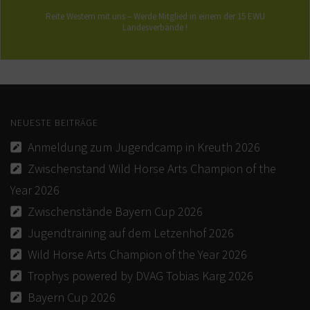
FORMULARE / INFOBLÄTTER (BUND)
Reite Western mit uns – Werde Mitglied in einem der 15 EWU
Landesverbände !
REGELBUCH / PATTERN (BUND)
NEUESTE BEITRÄGE
Anmeldung zum Jugendcamp in Kreuth 2026
Zwischenstand Wild Horse Arts Champion of the
Year 2026
Zwischenstände Bayern Cup 2026
Jugendtraining auf dem Letzenhof 2026
Wild Horse Arts Champion of the Year 2026
Trophys powered by DVAG Tobias Karg 2026
Bayern Cup 2026