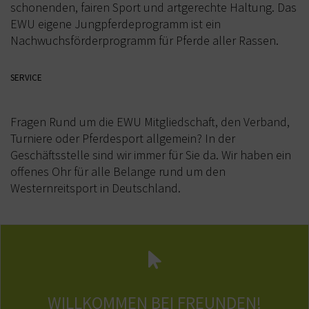
schonenden, fairen Sport und artgerechte Haltung. Das
EWU eigene Jungpferdeprogramm ist ein
KURSE
Nachwuchsförderprogramm für Pferde aller Rassen.
JUGEND
SERVICE
BREITENSPORT
WEITERE
Fragen Rund um die EWU Mitgliedschaft, den Verband,
Turniere oder Pferdesport allgemein? In der
KONTAKT
Geschäftsstelle sind wir immer für Sie da. Wir haben ein
IMPRESSUM
offenes Ohr für alle Belange rund um den
Westernreitsport in Deutschland.
DATENSCHUTZ
DOWNLOAD
AUSSCHREIBUNGEN/ERGEBNISSE TURNIERE-EWU-
BAYERN
DOWNLOAD-EWU-BAYERN
WILLKOMMEN BEI FREUNDEN!