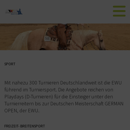
AKTUELLES
NEWS AUS BAYERN
WESTERNREITER ONLINE
SPORT
EWU
Mit nahezu 300 Turnieren Deutschlandweit ist die EWU
VORSTAND BAYERN
führend im Turniersport. Die Angebote reichen von
Playdays (D-Turnieren) für die Einsteiger unter den
SPONSOREN DER EWU-BAYERN
Turnierreitern bis zur Deutschen Meisterschaft GERMAN
WESTERNREITEN
OPEN, der EWU.
MITGLIED WERDEN
FREIZEIT- BREITENSPORT