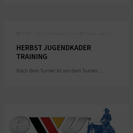
FORMULARE / INFOBLÄTTER (BUND)
REGELBUCH / PATTERN (BUND)
17. Okt.. 2023
/ by
Vorstand - Presse
/
Freizeit
,
Jugend
/
HERBST JUGENDKADER
TRAINING
Nach dem Turnier ist vor dem Turnier…