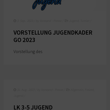
3. Sep.. 2023
/ by
Vorstand - Presse
/
Jugend
,
Turnier
/
VORSTELLUNG JUGENDKADER
GO 2023
Vorstellung des
31. Aug.. 2023
/ by
Vorstand - Presse
/
Allgemein
,
Freizeit
,
Jugend
/
LK 3-5 JUGEND