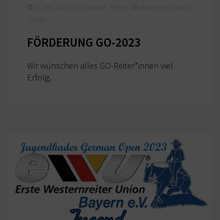
27. Sep.. 2023
/ by
Vorstand - Presse
/
Allgemein
,
Jugend
,
Turnier
/
FÖRDERUNG GO-2023
Wir wünschen alles GO-Reiter*innen viel
Erfolg.