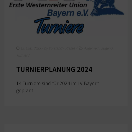
13. Okt.. 2023
/ by
Vorstand - Presse
/
Allgemein
,
Jugend
,
Turnier
/
TURNIERPLANUNG 2024
14 Turniere sind für 2024 im LV Bayern
geplant.