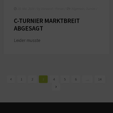
20. Mai. 2024
/ by
Vorstand - Presse
/
Allgemein
,
Turnier
/
C-TURNIER MARKTBREIT
ABGESAGT
Leider musste
1
2
3
4
5
6
…
14