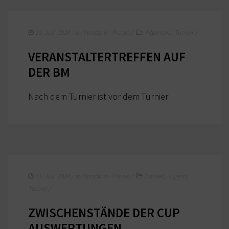
15. Juli. 2024
/ by
Vorstand - Presse
/
Allgemein
,
Turnier
/
VERANSTALTERTREFFEN AUF
DER BM
Nach dem Turnier ist vor dem Turnier
11. Juli. 2024
/ by
Vorstand - Presse
/
Freizeit
,
Jugend
,
Turnier
/
ZWISCHENSTÄNDE DER CUP
AUSWERTUNGEN