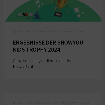
SATZUNG/RECHTSORDNUNG DER EWU
DEUTSCHLAND
TURNIERSPORT
JUNGPFERDEPROGRAMM
1. Dez.. 2024
/ by
Presse
/
Freizeit
,
Jugend
,
Turnier
/
TRAINER
ERGEBNISSE DER SHOWYOU
TURNIERFACHLEUTE
KIDS TROPHY 2024
TURNIERTERMINE
Ganz herzlich gratulieren wir allen
JUGEND
Platzierten!
KIDS CLUB
JUGEND TERMINE
FREIZEIT
9. Nov.. 2024
/ by
Vorstand - Presse
/
Allgemein
,
Jugend
,
BREITENSPORT TERMINE