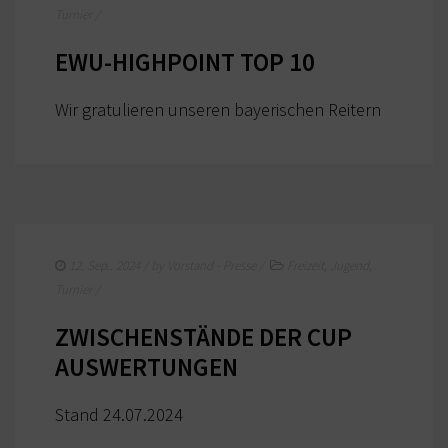
Turnier
/
KURS TERMINE
EWU-HIGHPOINT TOP 10
WEITERE TERMINE
Wir gratulieren unseren bayerischen Reitern
AUSBILDUNG
WESTERN-REITABZEICHEN
TRAINERAUSBILDUNG
AUSBILDUNG TURNIERFACHLEUTE
12. Sep.. 2024
/ by
Vorstand - Presse
/
Freizeit
,
Jugend
,
APO AUSBILDUNG TERMINE
Turnier
/
KURS TERMINE
ZWISCHENSTÄNDE DER CUP
AUSWERTUNGEN
TERMINE
TURNIERE
Stand 24.07.2024
APO AUSBILDUNG