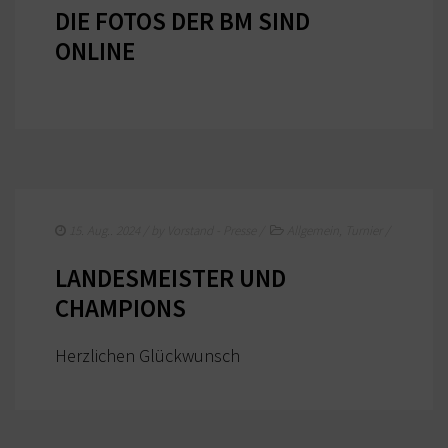
DIE FOTOS DER BM SIND
FORMULARE / INFOBLÄTTER (BUND)
ONLINE
REGELBUCH / PATTERN (BUND)
15. Aug.. 2024
/ by
Vorstand - Presse
/
Allgemein
,
Turnier
/
LANDESMEISTER UND
CHAMPIONS
Herzlichen Glückwunsch