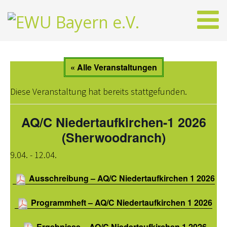
AKTUELLES
« Alle Veranstaltungen
NEWS AUS BAYERN
Diese Veranstaltung hat bereits stattgefunden.
WESTERNREITER ONLINE
AQ/C Niedertaufkirchen-1 2026
EWU
(Sherwoodranch)
VORSTAND BAYERN
9.04.
-
12.04.
SPONSOREN DER EWU-BAYERN
Ausschreibung – AQ/C Niedertaufkirchen 1 2026
WESTERNREITEN
Programmheft – AQ/C Niedertaufkirchen 1 2026
MITGLIED WERDEN
Ergebnisse – AQ/C Niedertaufkirchen 1 2026