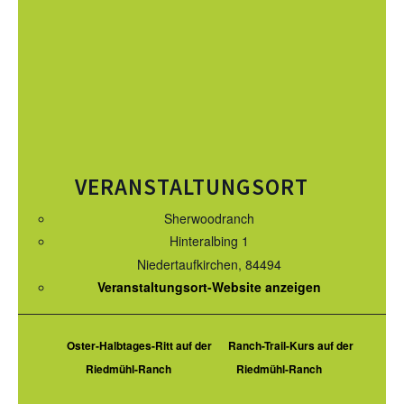
KURS TERMINE
WEITERE TERMINE
AUSBILDUNG
WESTERN-REITABZEICHEN
TRAINERAUSBILDUNG
VERANSTALTUNGSORT
AUSBILDUNG TURNIERFACHLEUTE
Sherwoodranch
Hinteralbing 1
APO AUSBILDUNG TERMINE
Niedertaufkirchen
,
84494
Veranstaltungsort-Website anzeigen
KURS TERMINE
TERMINE
Oster-Halbtages-Ritt auf der
Ranch-Trail-Kurs auf der
TURNIERE
Riedmühl-Ranch
Riedmühl-Ranch
APO AUSBILDUNG