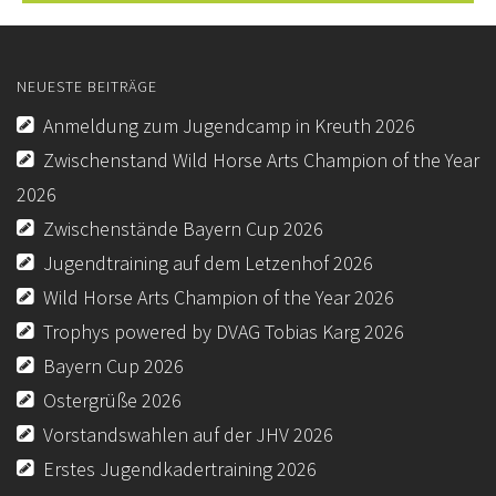
KURSE
JUGEND
NEUESTE BEITRÄGE
Anmeldung zum Jugendcamp in Kreuth 2026
BREITENSPORT
Zwischenstand Wild Horse Arts Champion of the Year
WEITERE
2026
KONTAKT
Zwischenstände Bayern Cup 2026
Jugendtraining auf dem Letzenhof 2026
IMPRESSUM
Wild Horse Arts Champion of the Year 2026
DATENSCHUTZ
Trophys powered by DVAG Tobias Karg 2026
DOWNLOAD
Bayern Cup 2026
Ostergrüße 2026
AUSSCHREIBUNGEN/ERGEBNISSE TURNIERE-EWU-
BAYERN
Vorstandswahlen auf der JHV 2026
Erstes Jugendkadertraining 2026
DOWNLOAD-EWU-BAYERN