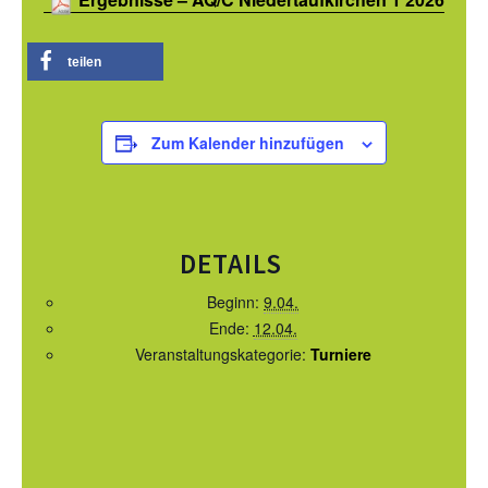
SATZUNG/RECHTSORDNUNG DER EWU
DEUTSCHLAND
teilen
TURNIERSPORT
JUNGPFERDEPROGRAMM
Zum Kalender hinzufügen
TRAINER
TURNIERFACHLEUTE
TURNIERTERMINE
DETAILS
JUGEND
Beginn:
9.04.
Ende:
12.04.
KIDS CLUB
Veranstaltungskategorie:
Turniere
JUGEND TERMINE
FREIZEIT
BREITENSPORT TERMINE