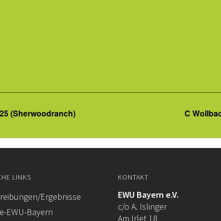
025 (Sherwoodranch)
C Wollbac
CHE LINKS
KONTAKT
EWU Bayern e.V.
reibungen/Ergebnisse
c/o A. Islinger
re-EWU-Bayern
Am Irlet 18