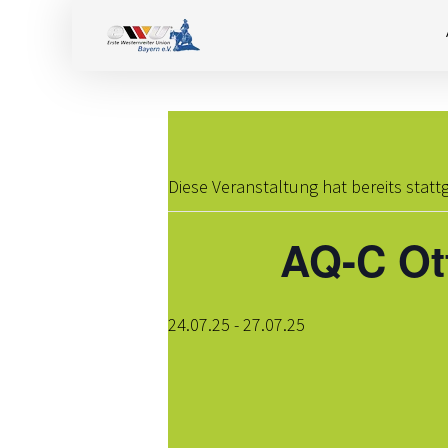
Diese Veranstaltung hat bereits stat
AQ-C Ot
24.07.25
-
27.07.25