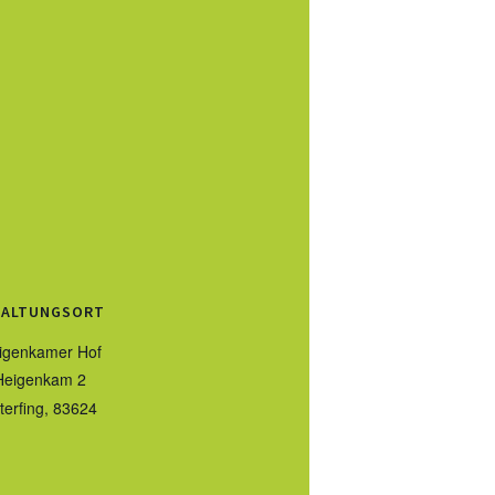
TALTUNGSORT
igenkamer Hof
Heigenkam 2
terfing
,
83624