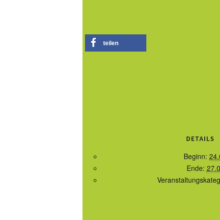
teilen
DETAILS
Beginn:
24.
Ende:
27.
Veranstaltungskateg