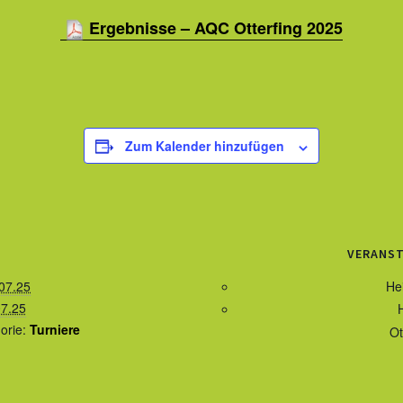
Ergebnisse – AQC Otterfing 2025
Zum Kalender hinzufügen
VERANS
07.25
He
07.25
orie:
Turniere
Ot