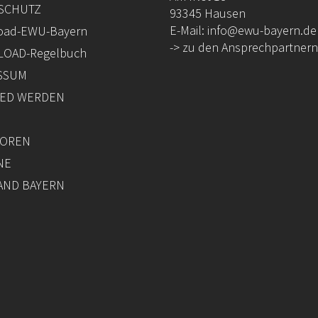
SCHUTZ
93345 Hausen
E-Mail:
info@ewu-bayern.de
oad-EWU-Bayern
-> zu den Ansprechpartnern
OAD-Regelbuch
SSUM
IED WERDEN
OREN
NE
AND BAYERN