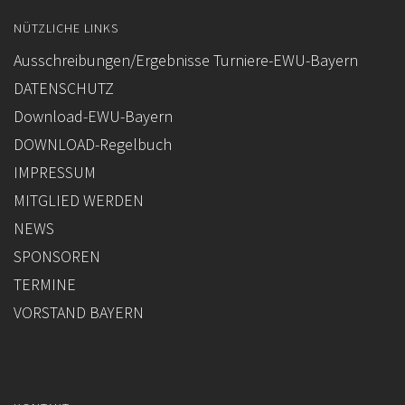
FORMULARE / INFOBLÄTTER (BUND)
NÜTZLICHE LINKS
REGELBUCH / PATTERN (BUND)
Ausschreibungen/Ergebnisse Turniere-EWU-Bayern
DATENSCHUTZ
Download-EWU-Bayern
DOWNLOAD-Regelbuch
IMPRESSUM
MITGLIED WERDEN
NEWS
SPONSOREN
TERMINE
VORSTAND BAYERN