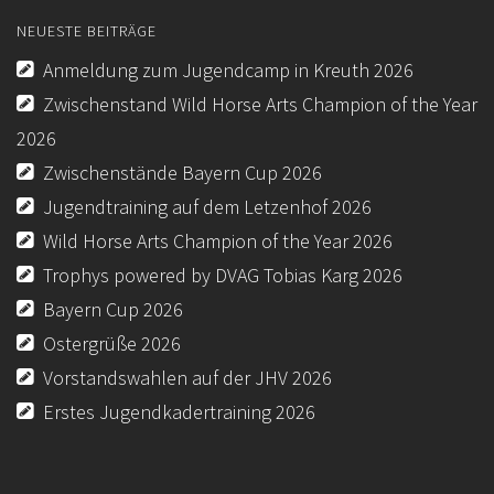
NEUESTE BEITRÄGE
KURSE
Anmeldung zum Jugendcamp in Kreuth 2026
JUGEND
Zwischenstand Wild Horse Arts Champion of the Year
BREITENSPORT
2026
Zwischenstände Bayern Cup 2026
WEITERE
Jugendtraining auf dem Letzenhof 2026
KONTAKT
Wild Horse Arts Champion of the Year 2026
IMPRESSUM
Trophys powered by DVAG Tobias Karg 2026
Bayern Cup 2026
DATENSCHUTZ
Ostergrüße 2026
DOWNLOAD
Vorstandswahlen auf der JHV 2026
AUSSCHREIBUNGEN/ERGEBNISSE TURNIERE-EWU-
Erstes Jugendkadertraining 2026
BAYERN
DOWNLOAD-EWU-BAYERN