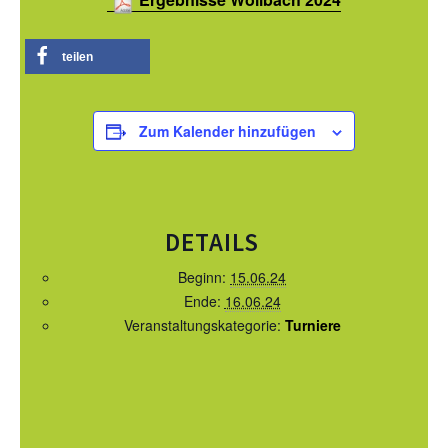
SATZUNG/RECHTSORDNUNG DER EWU
DEUTSCHLAND
teilen
TURNIERSPORT
JUNGPFERDEPROGRAMM
Zum Kalender hinzufügen
TRAINER
TURNIERFACHLEUTE
TURNIERTERMINE
DETAILS
JUGEND
Beginn:
15.06.24
Ende:
16.06.24
KIDS CLUB
Veranstaltungskategorie:
Turniere
JUGEND TERMINE
FREIZEIT
BREITENSPORT TERMINE