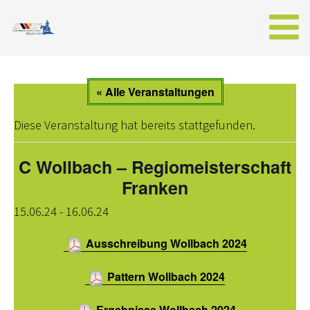
AKTUELLES
« Alle Veranstaltungen
NEWS AUS BAYERN
Diese Veranstaltung hat bereits stattgefunden.
WESTERNREITER ONLINE
C Wollbach – Regiomeisterschaft
EWU
Franken
VORSTAND BAYERN
15.06.24
-
16.06.24
SPONSOREN DER EWU-BAYERN
Ausschreibung Wollbach 2024
WESTERNREITEN
Pattern Wollbach 2024
MITGLIED WERDEN
Ergebnisse Wollbach 2024