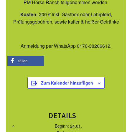
PM Horse Ranch teilgenommen werden.
SATZUNG/RECHTSORDNUNG DER EWU
DEUTSCHLAND
Kosten:
200 € inkl. Gastbox oder Lehrpferd,
TURNIERSPORT
Prüfungsgebühren, sowie kalter & heißer Getränke
JUNGPFERDEPROGRAMM
TRAINER
Anmeldung per WhatsApp 0176-38266612.
TURNIERFACHLEUTE
teilen
TURNIERTERMINE
JUGEND
Zum Kalender hinzufügen
KIDS CLUB
JUGEND TERMINE
DETAILS
FREIZEIT
Beginn:
24.01.
BREITENSPORT TERMINE