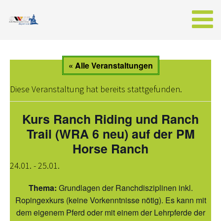
AKTUELLES
« Alle Veranstaltungen
NEWS AUS BAYERN
Diese Veranstaltung hat bereits stattgefunden.
WESTERNREITER ONLINE
Kurs Ranch Riding und Ranch
EWU
Trail (WRA 6 neu) auf der PM
Horse Ranch
VORSTAND BAYERN
24.01.
-
25.01.
SPONSOREN DER EWU-BAYERN
WESTERNREITEN
Thema:
Grundlagen der Ranchdisziplinen inkl.
Ropingexkurs (keine Vorkenntnisse nötig). Es kann mit
MITGLIED WERDEN
dem eigenem Pferd oder mit einem der Lehrpferde der