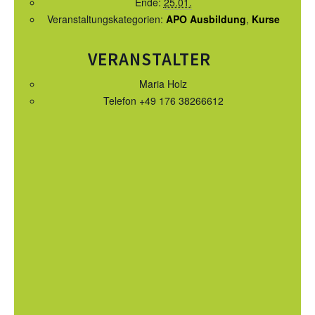
Ende:
25.01.
Veranstaltungskategorien:
APO Ausbildung
,
Kurse
KURS TERMINE
WEITERE TERMINE
VERANSTALTER
AUSBILDUNG
Maria Holz
Telefon
+49 176 38266612
WESTERN-REITABZEICHEN
TRAINERAUSBILDUNG
AUSBILDUNG TURNIERFACHLEUTE
APO AUSBILDUNG TERMINE
KURS TERMINE
TERMINE
TURNIERE
APO AUSBILDUNG