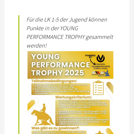
SATZUNG/RECHTSORDNUNG DER EWU
DEUTSCHLAND
Für die LK 1-5 der Jugend können
TURNIERSPORT
Punkte in der YOUNG
JUNGPFERDEPROGRAMM
PERFORMANCE TROPHY gesammelt
werden!
TRAINER
TURNIERFACHLEUTE
TURNIERTERMINE
JUGEND
KIDS CLUB
JUGEND TERMINE
FREIZEIT
BREITENSPORT TERMINE