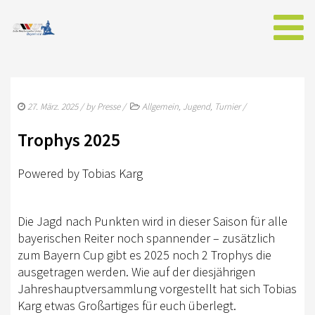
AKTUELLES
27. März. 2025
/ by
Presse
/
Allgemein
,
Jugend
,
Turnier
/
NEWS AUS BAYERN
Trophys 2025
WESTERNREITER ONLINE
Powered by Tobias Karg
EWU
VORSTAND BAYERN
Die Jagd nach Punkten wird in dieser Saison für alle
SPONSOREN DER EWU-BAYERN
bayerischen Reiter noch spannender – zusätzlich
zum Bayern Cup gibt es 2025 noch 2 Trophys die
WESTERNREITEN
ausgetragen werden. Wie auf der diesjährigen
Jahreshauptversammlung vorgestellt hat sich Tobias
MITGLIED WERDEN
Karg etwas Großartiges für euch überlegt.