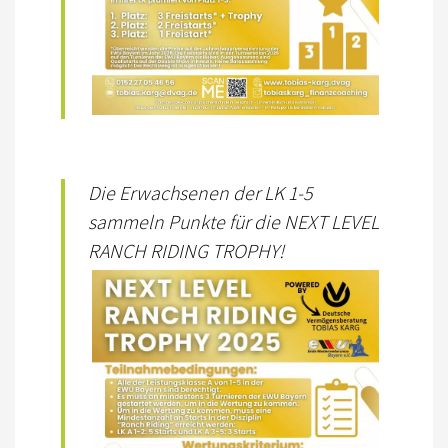
KURS TERMINE
WEITERE TERMINE
AUSBILDUNG
WESTERN-REITABZEICHEN
Die Erwachsenen der LK 1-5
TRAINERAUSBILDUNG
sammeln Punkte für die NEXT LEVEL
AUSBILDUNG TURNIERFACHLEUTE
RANCH RIDING TROPHY!
APO AUSBILDUNG TERMINE
KURS TERMINE
TERMINE
TURNIERE
APO AUSBILDUNG