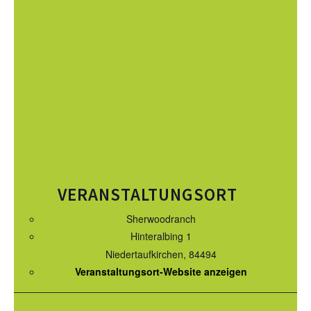
KURS TERMINE
WEITERE TERMINE
AUSBILDUNG
WESTERN-REITABZEICHEN
TRAINERAUSBILDUNG
AUSBILDUNG TURNIERFACHLEUTE
VERANSTALTUNGSORT
APO AUSBILDUNG TERMINE
Sherwoodranch
KURS TERMINE
Hinteralbing 1
TERMINE
Niedertaufkirchen
,
84494
Veranstaltungsort-Website anzeigen
TURNIERE
APO AUSBILDUNG