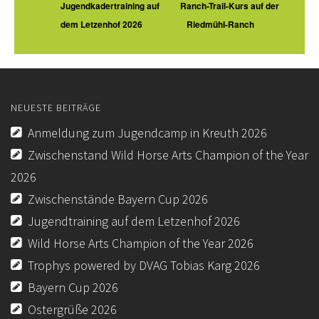
Jugendkadertraining auf
Ranch-Trail-Kurs auf der
dem Letzenhof 2026
Riedmühl-Ranch
KURSE
JUGEND
BREITENSPORT
NEUESTE BEITRÄGE
WEITERE
Anmeldung zum Jugendcamp in Kreuth 2026
KONTAKT
Zwischenstand Wild Horse Arts Champion of the Year
IMPRESSUM
2026
Zwischenstände Bayern Cup 2026
DATENSCHUTZ
Jugendtraining auf dem Letzenhof 2026
DOWNLOAD
Wild Horse Arts Champion of the Year 2026
AUSSCHREIBUNGEN/ERGEBNISSE TURNIERE-EWU-
Trophys powered by DVAG Tobias Karg 2026
BAYERN
Bayern Cup 2026
DOWNLOAD-EWU-BAYERN
Ostergrüße 2026