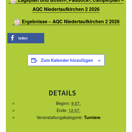
SATZUNG/RECHTSORDNUNG DER EWU
AQC Niedertaufkirchen 2 2026
DEUTSCHLAND
Ergebnisse – AQC Niedertaufkirchen 2 2026
TURNIERSPORT
JUNGPFERDEPROGRAMM
teilen
TRAINER
TURNIERFACHLEUTE
Zum Kalender hinzufügen
TURNIERTERMINE
JUGEND
DETAILS
KIDS CLUB
Beginn:
9.07.
JUGEND TERMINE
Ende:
12.07.
Veranstaltungskategorie:
Turniere
FREIZEIT
BREITENSPORT TERMINE