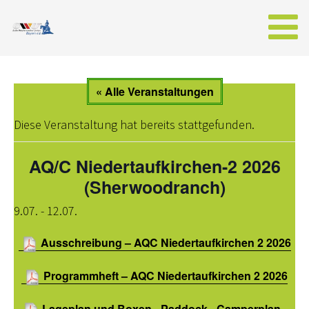
AKTUELLES
« Alle Veranstaltungen
NEWS AUS BAYERN
Diese Veranstaltung hat bereits stattgefunden.
WESTERNREITER ONLINE
AQ/C Niedertaufkirchen-2 2026
EWU
(Sherwoodranch)
VORSTAND BAYERN
9.07.
-
12.07.
SPONSOREN DER EWU-BAYERN
Ausschreibung – AQC Niedertaufkirchen 2 2026
WESTERNREITEN
Programmheft – AQC Niedertaufkirchen 2 2026
MITGLIED WERDEN
Lageplan und Boxen-, Paddock-, Camperplan –