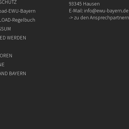
SCHUTZ
93345 Hausen
E-Mail:
info@ewu-bayern.de
oad-EWU-Bayern
-> zu den Ansprechpartnern
OAD-Regelbuch
SSUM
IED WERDEN
OREN
NE
AND BAYERN