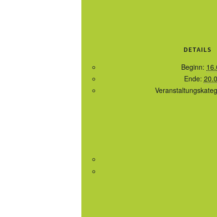
DETAILS
Beginn:
16.
Ende:
20.
Veranstaltungskateg