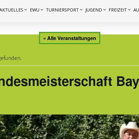
AKTUELLES
EWU
TURNIERSPORT
JUGEND
FREIZEIT
A
« Alle Veranstaltungen
tgefunden.
ndesmeisterschaft Bay