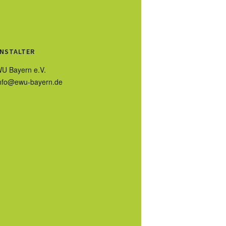
NSTALTER
U Bayern e.V.
nfo@ewu-bayern.de