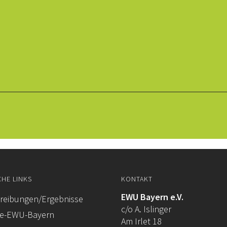
CHE LINKS
KONTAKT
EWU Bayern e.V.
reibungen/Ergebnisse
c/o A. Islinger
re-EWU-Bayern
Am Irlet 18