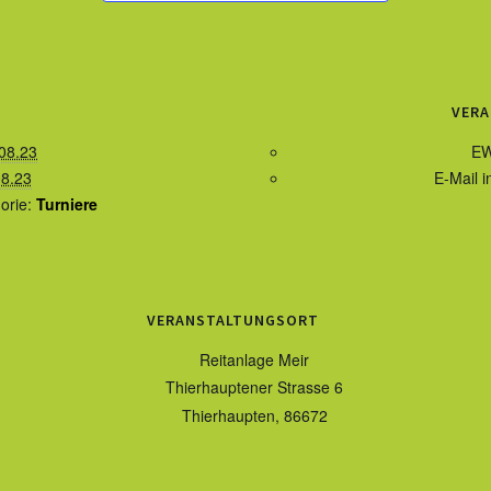
VERA
08.23
EW
08.23
E-Mail
i
orie:
Turniere
VERANSTALTUNGSORT
Reitanlage Meir
Thierhauptener Strasse 6
Thierhaupten
,
86672